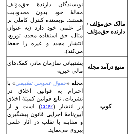
نویسندگان دارندۀ حق‌مؤلف
مقالۀ خود بدون محدودیت
هستند. نویسنده کنترل کاملی بر
مالک حق‌مؤلف /
اثر علمی خود دارد (به عنوان
دارنده حق‌مؤلف
مثال، حق استفاده مجدد، توزیع،
انتشار مجدد و غیره را حفظ
می‌کند).
پشتیبانی سازمان مادر، کمک‌های
منبع درآمد مجله
مالی خیریه
مجله «
حقوق عمومی تطبیقی
» با
احترام به قوانین اخلاق در
نشریات، تابع قوانین کمیتۀ اخلاق
کوپ
در انتشار (
) است و از
COPE
آیین‌نامۀ اجرایی قانون پیشگیری
و مقابله با تقلب در آثار علمی
پیروی می‌نماید.