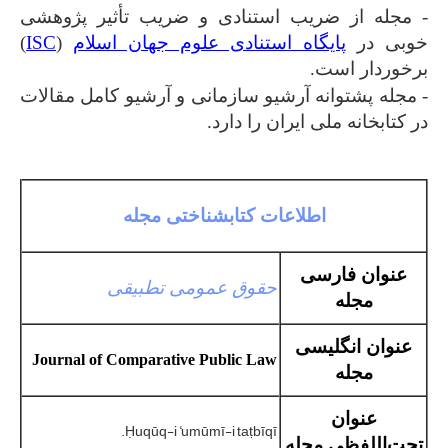
- مجله از ضریب استنادی و ضریب تأثیر پژوهشی
خوبی در
پایگاه استنادی علوم جهان اسلام
(
ISC
)
برخوردار است.
- مجله پشتوانه آرشیو سازمانی و آرشیو کامل مقالات
در کتابخانه ملی ایران را دارد.
اطلاعات کتابشناختی مجله
عنوان فارسی
حقوق عمومی تطبیقی
مجله
عنوان انگلیسی
Journal of Comparative Public Law
مجله
عنوان
Ḥuqūq-i ̒umūmī-i taṭbīqī.
تحت‌اللفظی مجله