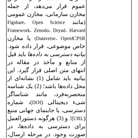
عموم قرار می‌دهد، از جمله
مخازن سازمانی، مخازن عمومی
(مانند
Figshare، Open Science
Framework، Zenodo، Dryad، Harvard
یا مخازن
Dataverse، OpenICPSR)
خاص موضوعی، قرار داده شود.
بیانیه دسترسی به داده‌ها
باید قبل
از منابع و مآخذ در مقاله در
انتهای متن اصلی قرار گیرد. این
بیانیه باید شامل (1) نشانه‌ای از
محل داده‌ها باشد؛ (2) یک شناسه
منحصربه‌فرد، مانند شناساگر
شیء دیجیتالی (
)، شماره
DOI
دسترسی، یا جاینمای جهانی منبع
(
)؛ و (3) هرگونه دستورالعمل
URL
برای دسترسی به داده‌ها، در
صورت وجود. در مرحله ارسال،