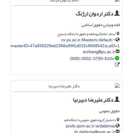
دکتر اردوان ارژنگ
فقه ومبانی حقوق اسلامی
استاد تمام گروه فقه و حقوق دانشگاه یاسوج.
cv.yu.ac.ir/Masters/default/?
masterID=47a658229eb2368a99f1d032c8848542&LaID=1
yu.ac.ir
arzhang
0000-0002-3799-610x
دکتر علیرضا دبیرنیا
حقوق عمومی
دانشیار گروه حقوق عمومی دانشگاه قم
profs.qom.ac.ir/ardabirnia
qom.ac.ir
dr.dabirnia