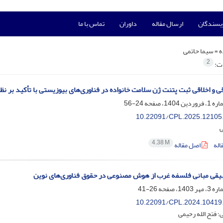
ویسندگان
ارسال مقاله
داوران
تماس با ما
ه =
سیما حاتمی
2
ات:
ی و اخلاقی ثبت پتنت ژن سلامت خانواده در فناوری‌های بیوزیستی با تأکید بر نظا
24-56
10.22091/CPL.2025.12105
ی
4.38 M
اله
اصل مقاله
بیقی مبانی فلسفه غرب از هوش مصنوعی در حقوق فناوری‌های نوین
26-41
10.22091/CPL.2024.10419
؛ فتح الله رحیمی