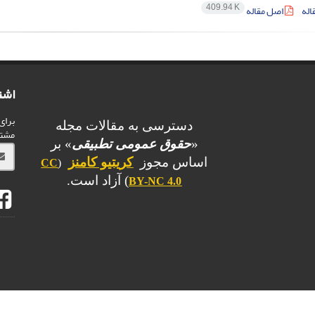
409.94 K
اله
اصل مقاله
اشت
برای
دسترسی به مقالات مجله
مشت
«
حقوق عمومی تطبیقی
» بر
اساس مجوز
کریتیو کامنز
CC
(
) آزاد است.
BY-NC 4.0