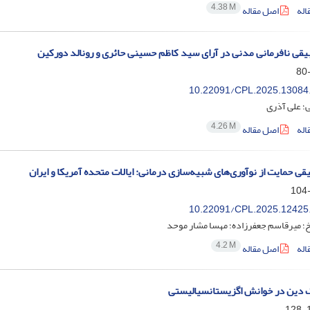
4.38 M
اله
اصل مقاله
بیقی نافرمانی مدنی در آرای سید کاظم حسینی حائری و رونالد دورکین
10.22091/CPL.2025.13084
؛ علی آذری
4.26 M
اله
اصل مقاله
ی حمایت از نوآوری‌های شبیه‌سازی درمانی: ایالات ‌متحده آمریکا و ایران
10.22091/CPL.2025.12425
؛ میرقاسم جعفرزاده؛ مهسا مشار موحد
4.2 M
اله
اصل مقاله
 دین در خوانش اگزیستانسیالیستی
1