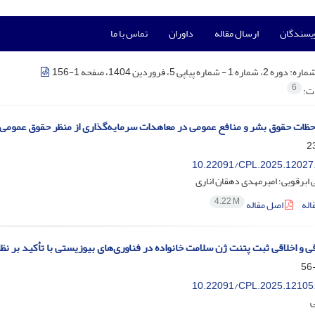
ویسندگان
ارسال مقاله
داوران
تماس با ما
شماره:
دوره 2، شماره 1 - شماره پیاپی 5، فروردین 1404، صفحه 1-156
6
ات:
احظات حقوق بشر و منافع عمومی در معاهدات سرمایه‌گذاری از منظر حقوق عمومی: م
10.22091/CPL.2025.12027
ابرقویی؛ امیرمهدی دهقان اناری
4.22 M
اله
اصل مقاله
ی و اخلاقی ثبت پتنت ژن سلامت خانواده در فناوری‌های بیوزیستی با تأکید بر نظا
10.22091/CPL.2025.12105
ی