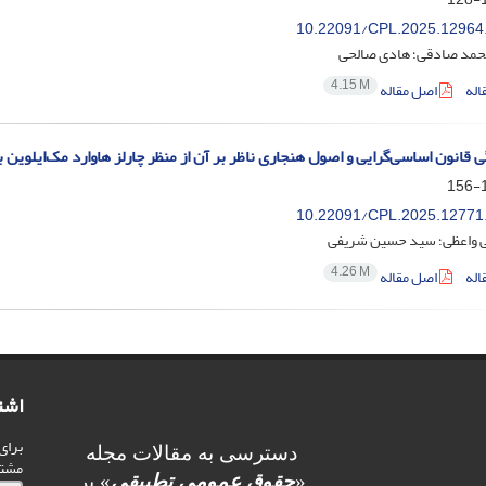
10.22091/CPL.2025.12964
محمد صادقی؛ هادی صالحی
4.15 M
اله
اصل مقاله
ی قانون اساسی‌گرایی و اصول هنجاری ناظر بر آن از منظر چارلز هاوارد مک‌ایلوین 
1
10.22091/CPL.2025.12771
 واعظی؛ سید حسین شریفی
4.26 M
اله
اصل مقاله
اشت
برای
دسترسی به مقالات مجله
مشت
«
حقوق عمومی تطبیقی
» بر