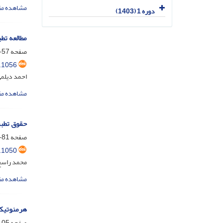
مشاهده مق
دوره 1 (1403)
مطالعه تط
صفحه
57-80
.1056
احمد دیلمی
مشاهده مق
حقوق تطبیق
صفحه
81-104
.1050
محمد راسخ
مشاهده مق
هرمنوتیک
صفحه
05-128